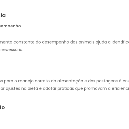
cia
esempenho
nto constante do desempenho dos animais ajuda a identifica
e necessário.
ios para o manejo correto da alimentação e das pastagens é cru
izar ajustes na dieta e adotar práticas que promovam a eficiênci
ão