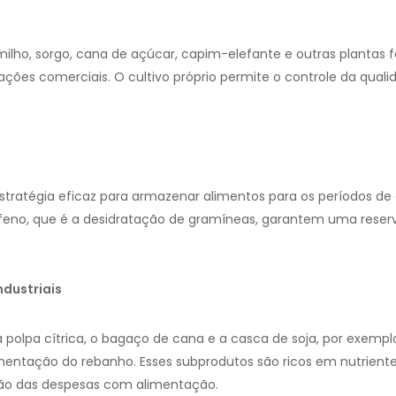
milho, sorgo, cana de açúcar, capim-elefante e outras plantas f
ções comerciais. O cultivo próprio permite o controle da qual
tratégia eficaz para armazenar alimentos para os períodos de 
feno, que é a desidratação de gramíneas, garantem uma reserva 
ndustriais
polpa cítrica, o bagaço de cana e a casca de soja, por exemplo,
ntação do rebanho. Esses subprodutos são ricos em nutriente
ução das despesas com alimentação.