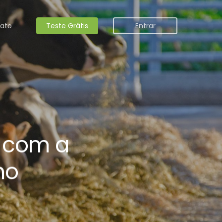
ato
Teste Grátis
Entrar
s com a
ho