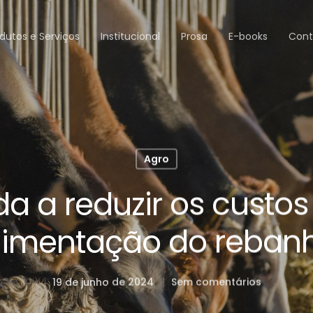
dutos e Serviços
Institucional
Prosa
E-books
Cont
Agro
a a reduzir os custo
limentação do reban
19 de junho de 2024
Sem comentários