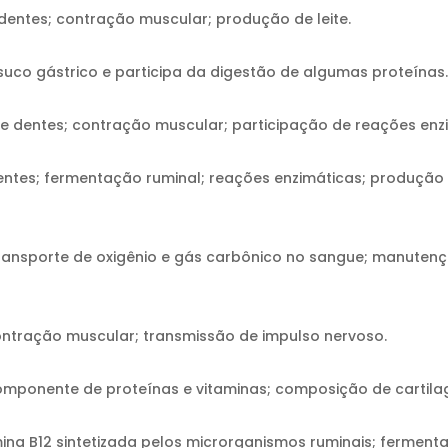
dentes; contração muscular; produção de leite.
o suco gástrico e participa da digestão de algumas proteínas.
 dentes; contração muscular; participação de reações enz
entes; fermentação ruminal; reações enzimáticas; produção 
transporte de oxigênio e gás carbônico no sangue; manutenç
ontração muscular; transmissão de impulso nervoso.
componente de proteínas e vitaminas; composição de cartila
na B12 sintetizada pelos microrganismos ruminais; fermenta