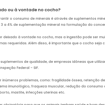
ado ou à vontade no cocho?
antir o consumo de minerais é através de suplementos mine
e 3 a 4% de suplementação mineral na formulação do conce
er deixado à vontade no cocho, mas a ingestão pode ser mui
as requeridas. Além disso, é importante que o cocho seja c
 suplementos de qualidade, de empresas idôneas que utiliza
nspeção Federal – SIF.
r inúmeros problemas, como: fragilidade óssea, retenção de 
istema imunológico, fraqueza muscular, redução do consumo
borto, mastite, infecções uterinas etc.
er obrigatória para que os animais tenham saúde e bom d