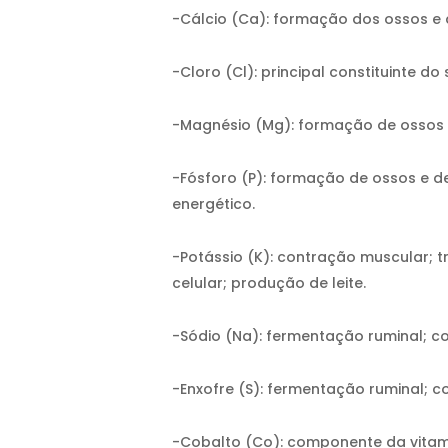
-Cálcio (Ca): formação dos ossos e 
-Cloro (Cl): principal constituinte d
-Magnésio (Mg): formação de ossos e
-Fósforo (P): formação de ossos e d
energético.
-Potássio (K): contração muscular; 
celular; produção de leite.
-Sódio (Na): fermentação ruminal; c
-Enxofre (S): fermentação ruminal; 
-Cobalto (Co): componente da vitami