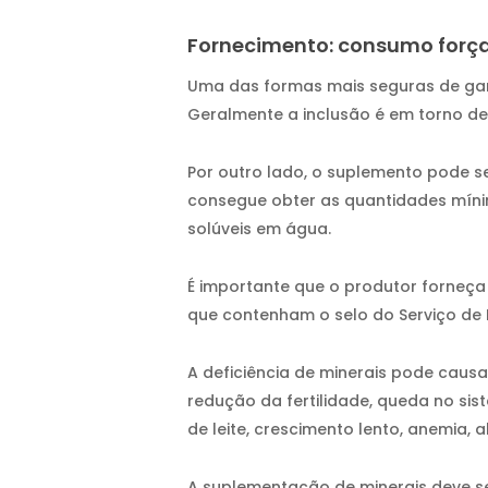
Fornecimento: consumo forç
Uma das formas mais seguras de gar
Geralmente a inclusão é em torno d
Por outro lado, o suplemento pode s
consegue obter as quantidades mínim
solúveis em água.
É importante que o produtor forneça
que contenham o selo do Serviço de I
A deficiência de minerais pode causa
redução da fertilidade, queda no s
de leite, crescimento lento, anemia, a
A suplementação de minerais deve s