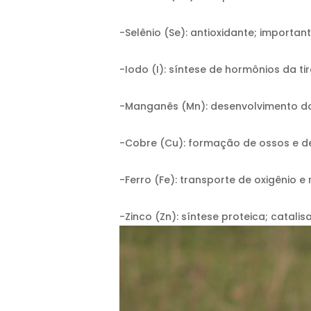
-Selênio (Se): antioxidante; importa
-Iodo (I): síntese de hormônios da tir
-Manganês (Mn): desenvolvimento do
-Cobre (Cu): formação de ossos e den
-Ferro (Fe): transporte de oxigênio e 
-Zinco (Zn): síntese proteica; catal