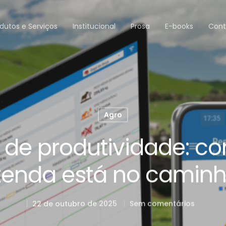
dutos e Serviços
Institucional
Prosa
E-books
Cont
Agro
 de produtividade: c
zenda está no caminh
22 de outubro de 2025
Sem comentários