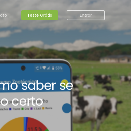
ato
Teste Grátis
Entrar
omo saber se
o certo