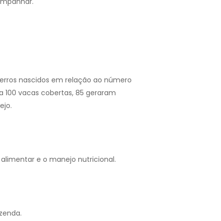
companhar.
ezerros nascidos em relação ao número
a 100 vacas cobertas, 85 geraram
ejo.
limentar e o manejo nutricional.
azenda.