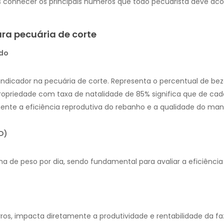
s conhecer os principais números que todo pecuarista deve a
ra pecuária de corte
udo
indicador na pecuária de corte. Representa o percentual de b
opriedade com taxa de natalidade de 85% significa que de cad
amente a eficiência reprodutiva do rebanho e a qualidade do man
D)
e peso por dia, sendo fundamental para avaliar a eficiência a
ros, impacta diretamente a produtividade e rentabilidade da f