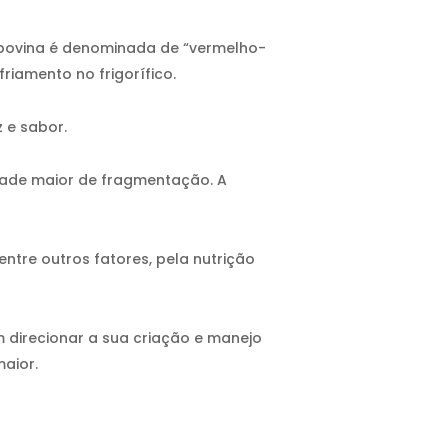
e bovina é denominada de “vermelho-
riamento no frigorífico.
 e sabor.
dade maior de fragmentação. A
ntre outros fatores, pela nutrição
 direcionar a sua criação e manejo
aior.