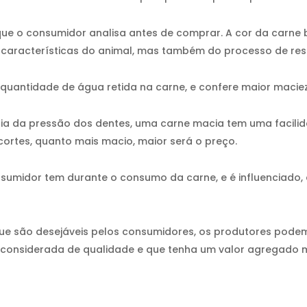
 que o consumidor analisa antes de comprar. A cor da carn
as características do animal, mas também do processo de resf
 quantidade de água retida na carne, e confere maior maciez
cia da pressão dos dentes, uma carne macia tem uma facili
 cortes, quanto mais macio, maior será o preço.
sumidor tem durante o consumo da carne, e é influenciado, e
ue são desejáveis pelos consumidores, os produtores podem
 considerada de qualidade e que tenha um valor agregado m