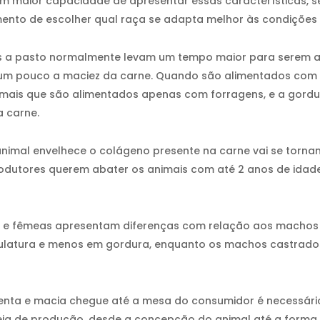
 maior capacidade de apresentar essas características, s
nto de escolher qual raça se adapta melhor às condições 
s a pasto normalmente levam um tempo maior para serem 
a um pouco a maciez da carne. Quando são alimentados com 
mais que são alimentados apenas com forragens, e a gordu
a carne.
imal envelhece o colágeno presente na carne vai se tornando
produtores querem abater os animais com até 2 anos de ida
e fêmeas apresentam diferenças com relação aos machos i
ulatura e menos em gordura, enquanto os machos castrado
enta e macia chegue até a mesa do consumidor é necessário
ia de produção, desde a concepção do animal até a forma d