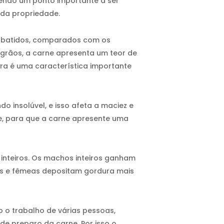
endo um ponto importante a ser
da propriedade.
abatidos, comparados com os
grãos, a carne apresenta um teor de
ra é uma característica importante
 insolúvel, e isso afeta a maciez e
de, para que a carne apresente uma
nteiros. Os machos inteiros ganham
s e fêmeas depositam gordura mais
 o trabalho de várias pessoas,
e preparo da carne. Por isso o