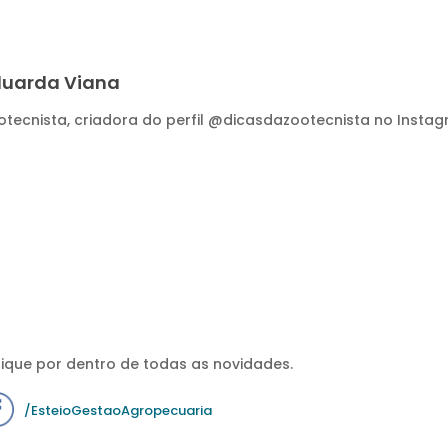
duarda Viana
otecnista, criadora do perfil @dicasdazootecnista no Instag
ique por dentro de todas as novidades.
/EsteioGestaoAgropecuaria