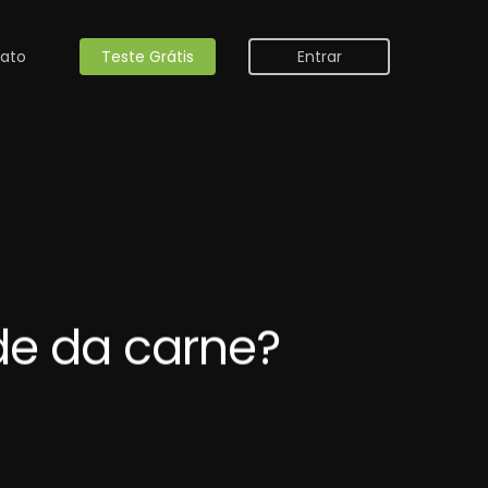
ato
Teste Grátis
Entrar
de da carne?