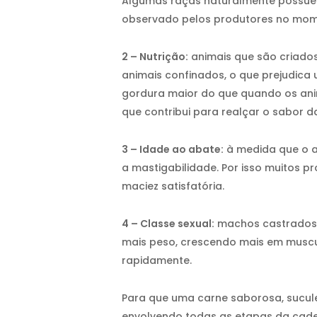
Algumas raças naturalmente possuem
observado pelos produtores no mome
2 – Nutrição:
animais que são criado
animais confinados, o que prejudic
gordura maior do que quando os ani
que contribui para realçar o sabor d
3 – Idade ao abate:
à medida que o an
a mastigabilidade. Por isso muitos 
maciez satisfatória.
4 – Classe sexual:
machos castrados 
mais peso, crescendo mais em musc
rapidamente.
Para que uma carne saborosa, sucul
envolvendo todas as etapas da cade