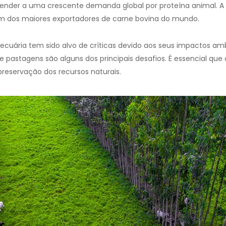
ender a uma crescente demanda global por proteína animal. A 
um dos maiores exportadores de carne bovina do mundo.
ecuária tem sido alvo de críticas devido aos seus impactos a
 pastagens são alguns dos principais desafios. É essencial que 
 preservação dos recursos naturais.