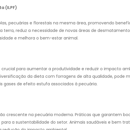
a (ILPF)
colas, pecuárias e florestais na mesma área, promovendo benefíc
a terra, reduz a necessidade de novas áreas de desmatamento 
ersidade e melhora o bem-estar animal.
rucial para aumentar a produtividade e reduzir o impacto amb
diversificação da dieta com forragens de alta qualidade, pode me
s gases de efeito estufa associados à pecuária.
o crescente na pecuária moderna. Práticas que garantem boa
para a sustentabilidade do setor. Animais saudáveis e bem tr
e a redução do impacto ambiental.