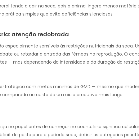
eral tende a cair na seca, pois o animal ingere menos matéria
 prática simples que evita deficiências silenciosas.
cria: atenção redobrada
são especialmente sensíveis às restrições nutricionais da seca
bate ou retardar a entrada das fêmeas na reprodução. O conc
ntes — mas dependendo da intensidade e da duração da restriç
o estratégica com metas mínimas de GMD — mesmo que modest
 comparada ao custo de um ciclo produtivo mais longo.
eça no papel antes de começar no cocho. Isso significa calcula
déficit de pasto para o período seco, definir as categorias prior