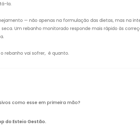
tá-la.
nejamento — não apenas na formulação das dietas, mas na inte
da seca. Um rebanho monitorado responde mais rápido às correç
a.
 o rebanho vai sofrer, é quanto.
usivos como esse em primeira mão?
p do Esteio Gestão.