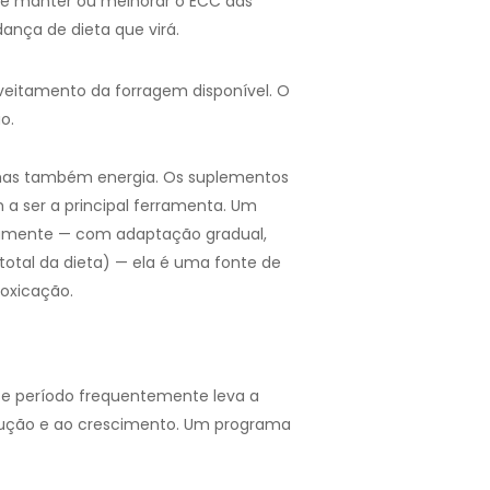
e é manter ou melhorar o ECC das
ança de dieta que virá.
veitamento da forragem disponível. O
o.
 mas também energia. Os suplementos
 a ser a principal ferramenta. Um
etamente — com adaptação gradual,
total da dieta) — ela é uma fonte de
toxicação.
se período frequentemente leva a
rodução e ao crescimento. Um programa