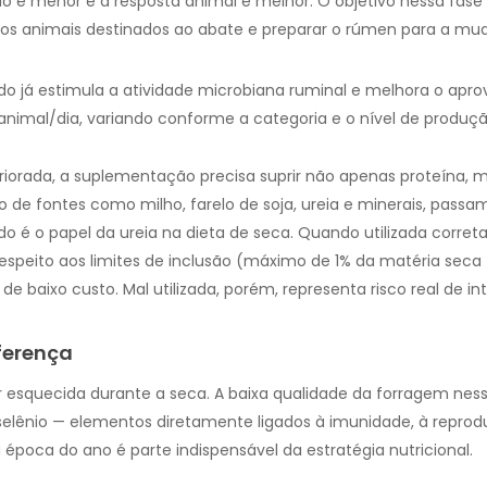
o é menor e a resposta animal é melhor. O objetivo nessa fas
os animais destinados ao abate e preparar o rúmen para a mud
o já estimula a atividade microbiana ruminal e melhora o apro
animal/dia, variando conforme a categoria e o nível de produçã
iorada, a suplementação precisa suprir não apenas proteína,
 de fontes como milho, farelo de soja, ureia e minerais, passam
 é o papel da ureia na dieta de seca. Quando utilizada corr
espeito aos limites de inclusão (máximo de 1% da matéria seca 
 de baixo custo. Mal utilizada, porém, representa risco real de in
iferença
 esquecida durante a seca. A baixa qualidade da forragem nes
 e selênio — elementos diretamente ligados à imunidade, à rep
 época do ano é parte indispensável da estratégia nutricional.