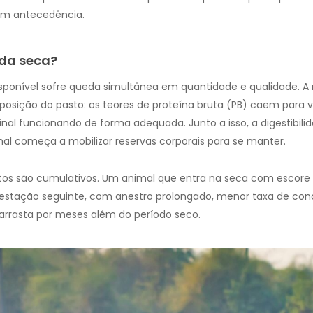
om antecedência.
da seca?
sponível sofre queda simultânea em quantidade e qualidade. A
ção do pasto: os teores de proteína bruta (PB) caem para val
l funcionando de forma adequada. Junto a isso, a digestibilida
mal começa a mobilizar reservas corporais para se manter.
itos são cumulativos. Um animal que entra na seca com escore 
a estação seguinte, com anestro prolongado, menor taxa de con
rrasta por meses além do período seco.