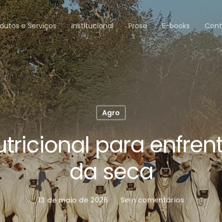
dutos e Serviços
Institucional
Prosa
E-books
Cont
Agro
tricional para enfren
da seca
13 de maio de 2026
Sem comentários